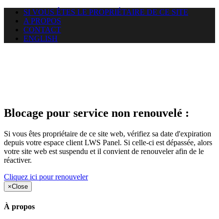
SI VOUS ÊTES LE PROPRIÉTAIRE DE CE SITE
A PROPOS
CONTACT
ENGLISH
Le site web car-use.org auquel
vous essayez d’accéder est
suspendu
Blocage pour service non renouvelé :
Si vous êtes propriétaire de ce site web, vérifiez sa date d'expiration
depuis votre espace client LWS Panel. Si celle-ci est dépassée, alors
votre site web est suspendu et il convient de renouveler afin de le
réactiver.
Cliquez ici pour renouveler
×
Close
À propos