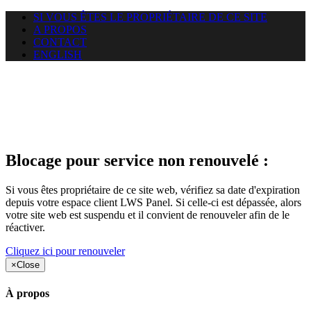
SI VOUS ÊTES LE PROPRIÉTAIRE DE CE SITE
A PROPOS
CONTACT
ENGLISH
Le site web car-use.org auquel
vous essayez d’accéder est
suspendu
Blocage pour service non renouvelé :
Si vous êtes propriétaire de ce site web, vérifiez sa date d'expiration
depuis votre espace client LWS Panel. Si celle-ci est dépassée, alors
votre site web est suspendu et il convient de renouveler afin de le
réactiver.
Cliquez ici pour renouveler
×
Close
À propos