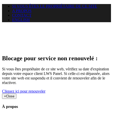
SI VOUS ÊTES LE PROPRIÉTAIRE DE CE SITE
A PROPOS
CONTACT
ENGLISH
Le site web car-use.org auquel
vous essayez d’accéder est
suspendu
Blocage pour service non renouvelé :
Si vous êtes propriétaire de ce site web, vérifiez sa date d'expiration
depuis votre espace client LWS Panel. Si celle-ci est dépassée, alors
votre site web est suspendu et il convient de renouveler afin de le
réactiver.
Cliquez ici pour renouveler
×
Close
À propos