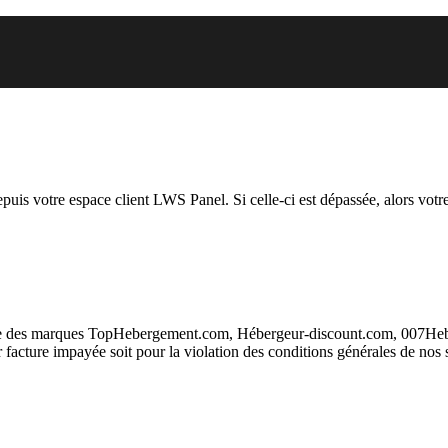
vous essayez d’accéder est suspen
depuis votre espace client LWS Panel. Si celle-ci est dépassée, alors votre
taire des marques TopHebergement.com, Hébergeur-discount.com, 007H
ur facture impayée soit pour la violation des conditions générales de nos 