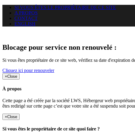
SI VOUS ÊTES LE PROPRIÉTAIRE DE CE SITE
A PROPOS
CONTACT
ENGLISH
Le site web car-use.org auquel 
Blocage pour service non renouvelé :
Si vous êtes propriétaire de ce site web, vérifiez sa date d'expiration 
Cliquez ici pour renouveler
×
Close
À propos
Cette page a été créée par la société LWS, Hébergeur web proprié
êtes redirigé sur cette page c’est que votre site a été suspendu soit po
×
Close
Si vous êtes le propriétaire de ce site quoi faire ?