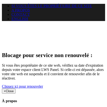
SI VOUS ÊTES LE PROPRIÉTAIRE DE CE SITE
A PROPOS
CONTACT
ENGLISH
Le site web car-use.org auquel
vous essayez d’accéder est
suspendu
Blocage pour service non renouvelé :
Si vous êtes propriétaire de ce site web, vérifiez sa date d'expiration
depuis votre espace client LWS Panel. Si celle-ci est dépassée, alors
votre site web est suspendu et il convient de renouveler afin de le
réactiver.
Cliquez ici pour renouveler
×
Close
À propos