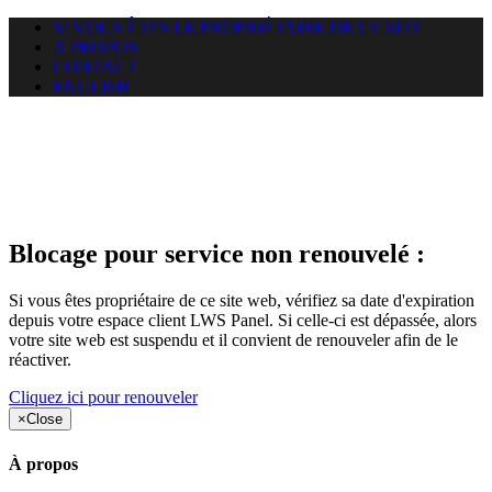
SI VOUS ÊTES LE PROPRIÉTAIRE DE CE SITE
A PROPOS
CONTACT
ENGLISH
Le site web car-use.org auquel
vous essayez d’accéder est
suspendu
Blocage pour service non renouvelé :
Si vous êtes propriétaire de ce site web, vérifiez sa date d'expiration
depuis votre espace client LWS Panel. Si celle-ci est dépassée, alors
votre site web est suspendu et il convient de renouveler afin de le
réactiver.
Cliquez ici pour renouveler
×
Close
À propos