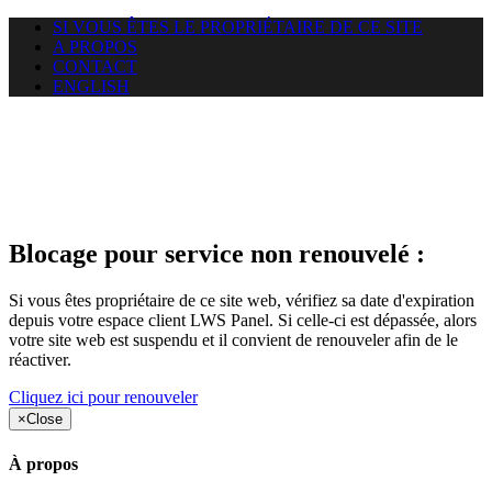
SI VOUS ÊTES LE PROPRIÉTAIRE DE CE SITE
A PROPOS
CONTACT
ENGLISH
Le site web car-use.org auquel
vous essayez d’accéder est
suspendu
Blocage pour service non renouvelé :
Si vous êtes propriétaire de ce site web, vérifiez sa date d'expiration
depuis votre espace client LWS Panel. Si celle-ci est dépassée, alors
votre site web est suspendu et il convient de renouveler afin de le
réactiver.
Cliquez ici pour renouveler
×
Close
À propos