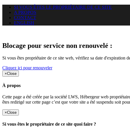
SI VOUS ÊTES LE PROPRIÉTAIRE DE CE SITE
A PROPOS
CONTACT
ENGLISH
Le site web car-use.org auquel 
Blocage pour service non renouvelé :
Si vous êtes propriétaire de ce site web, vérifiez sa date d'expiration 
Cliquez ici pour renouveler
×
Close
À propos
Cette page a été créée par la société LWS, Hébergeur web proprié
êtes redirigé sur cette page c’est que votre site a été suspendu soit po
×
Close
Si vous êtes le propriétaire de ce site quoi faire ?