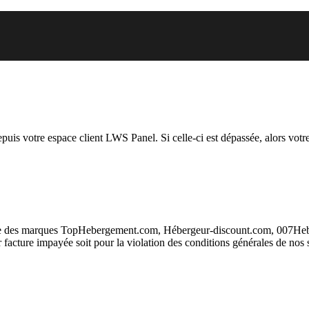
vous essayez d’accéder est suspen
depuis votre espace client LWS Panel. Si celle-ci est dépassée, alors votre
taire des marques TopHebergement.com, Hébergeur-discount.com, 007H
ur facture impayée soit pour la violation des conditions générales de nos 