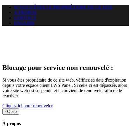
SI VOUS ÊTES LE PROPRIÉTAIRE DE CE SITE
A PROPOS
CONTACT
ENGLISH
Le site web car-use.org auquel
vous essayez d’accéder est
suspendu
Blocage pour service non renouvelé :
Si vous êtes propriétaire de ce site web, vérifiez sa date d'expiration
depuis votre espace client LWS Panel. Si celle-ci est dépassée, alors
votre site web est suspendu et il convient de renouveler afin de le
réactiver.
Cliquez ici pour renouveler
×
Close
À propos