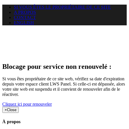
SI VOUS ÊTES LE PROPRIÉTAIRE DE CE SITE
A PROPOS
CONTACT
ENGLISH
Le site web car-use.org auquel
vous essayez d’accéder est
suspendu
Blocage pour service non renouvelé :
Si vous êtes propriétaire de ce site web, vérifiez sa date d'expiration
depuis votre espace client LWS Panel. Si celle-ci est dépassée, alors
votre site web est suspendu et il convient de renouveler afin de le
réactiver.
Cliquez ici pour renouveler
×
Close
À propos