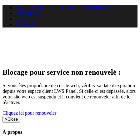
SI VOUS ÊTES LE PROPRIÉTAIRE DE CE SITE
A PROPOS
CONTACT
ENGLISH
Le site web car-use.org auquel
vous essayez d’accéder est
suspendu
Blocage pour service non renouvelé :
Si vous êtes propriétaire de ce site web, vérifiez sa date d'expiration
depuis votre espace client LWS Panel. Si celle-ci est dépassée, alors
votre site web est suspendu et il convient de renouveler afin de le
réactiver.
Cliquez ici pour renouveler
×
Close
À propos