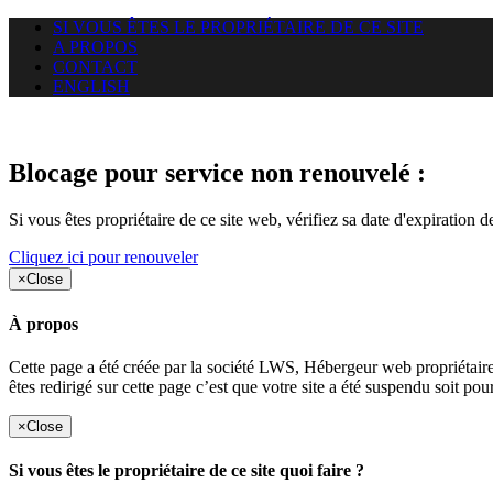
SI VOUS ÊTES LE PROPRIÉTAIRE DE CE SITE
A PROPOS
CONTACT
ENGLISH
Le site web car-use.org auquel 
Blocage pour service non renouvelé :
Si vous êtes propriétaire de ce site web, vérifiez sa date d'expiration 
Cliquez ici pour renouveler
×
Close
À propos
Cette page a été créée par la société LWS, Hébergeur web proprié
êtes redirigé sur cette page c’est que votre site a été suspendu soit po
×
Close
Si vous êtes le propriétaire de ce site quoi faire ?