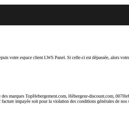
vous essayez d’accéder est suspen
depuis votre espace client LWS Panel. Si celle-ci est dépassée, alors votre
taire des marques TopHebergement.com, Hébergeur-discount.com, 007H
ur facture impayée soit pour la violation des conditions générales de nos 