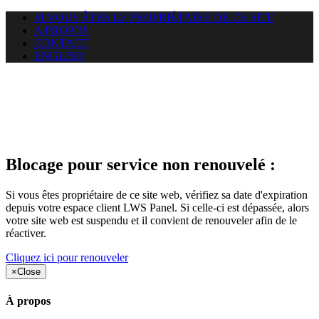
SI VOUS ÊTES LE PROPRIÉTAIRE DE CE SITE
A PROPOS
CONTACT
ENGLISH
Le site web car-use.org auquel
vous essayez d’accéder est
suspendu
Blocage pour service non renouvelé :
Si vous êtes propriétaire de ce site web, vérifiez sa date d'expiration
depuis votre espace client LWS Panel. Si celle-ci est dépassée, alors
votre site web est suspendu et il convient de renouveler afin de le
réactiver.
Cliquez ici pour renouveler
×
Close
À propos