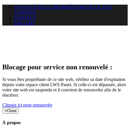
SI VOUS ÊTES LE PROPRIÉTAIRE DE CE SITE
A PROPOS
CONTACT
ENGLISH
Le site web car-use.org auquel
vous essayez d’accéder est
suspendu
Blocage pour service non renouvelé :
Si vous êtes propriétaire de ce site web, vérifiez sa date d'expiration
depuis votre espace client LWS Panel. Si celle-ci est dépassée, alors
votre site web est suspendu et il convient de renouveler afin de le
réactiver.
Cliquez ici pour renouveler
×
Close
À propos