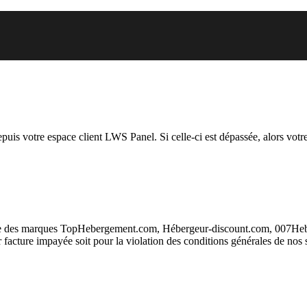
vous essayez d’accéder est suspen
depuis votre espace client LWS Panel. Si celle-ci est dépassée, alors votre
taire des marques TopHebergement.com, Hébergeur-discount.com, 007H
ur facture impayée soit pour la violation des conditions générales de nos 