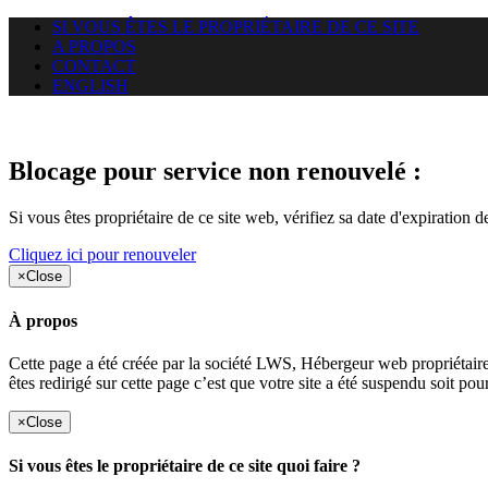
SI VOUS ÊTES LE PROPRIÉTAIRE DE CE SITE
A PROPOS
CONTACT
ENGLISH
Le site web car-use.org auquel 
Blocage pour service non renouvelé :
Si vous êtes propriétaire de ce site web, vérifiez sa date d'expiration 
Cliquez ici pour renouveler
×
Close
À propos
Cette page a été créée par la société LWS, Hébergeur web proprié
êtes redirigé sur cette page c’est que votre site a été suspendu soit po
×
Close
Si vous êtes le propriétaire de ce site quoi faire ?