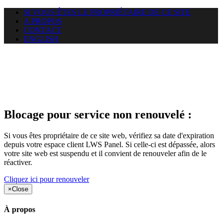
SI VOUS ÊTES LE PROPRIÉTAIRE DE CE SITE
A PROPOS
CONTACT
ENGLISH
Le site web car-use.org auquel
vous essayez d’accéder est
suspendu
Blocage pour service non renouvelé :
Si vous êtes propriétaire de ce site web, vérifiez sa date d'expiration
depuis votre espace client LWS Panel. Si celle-ci est dépassée, alors
votre site web est suspendu et il convient de renouveler afin de le
réactiver.
Cliquez ici pour renouveler
×
Close
À propos