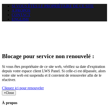
SI VOUS ÊTES LE PROPRIÉTAIRE DE CE SITE
A PROPOS
CONTACT
ENGLISH
Le site web car-use.org auquel
vous essayez d’accéder est
suspendu
Blocage pour service non renouvelé :
Si vous êtes propriétaire de ce site web, vérifiez sa date d'expiration
depuis votre espace client LWS Panel. Si celle-ci est dépassée, alors
votre site web est suspendu et il convient de renouveler afin de le
réactiver.
Cliquez ici pour renouveler
×
Close
À propos