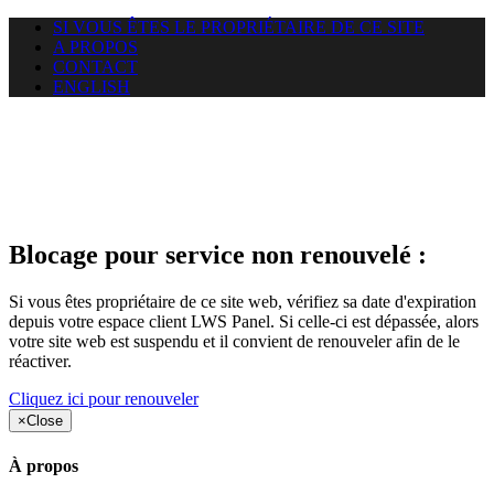
SI VOUS ÊTES LE PROPRIÉTAIRE DE CE SITE
A PROPOS
CONTACT
ENGLISH
Le site web car-use.org auquel
vous essayez d’accéder est
suspendu
Blocage pour service non renouvelé :
Si vous êtes propriétaire de ce site web, vérifiez sa date d'expiration
depuis votre espace client LWS Panel. Si celle-ci est dépassée, alors
votre site web est suspendu et il convient de renouveler afin de le
réactiver.
Cliquez ici pour renouveler
×
Close
À propos