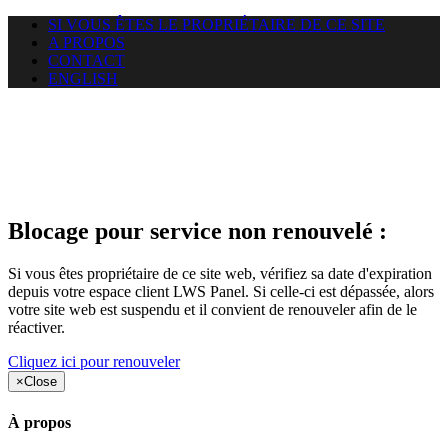
SI VOUS ÊTES LE PROPRIÉTAIRE DE CE SITE
A PROPOS
CONTACT
ENGLISH
Le site web car-use.org auquel
vous essayez d’accéder est
suspendu
Blocage pour service non renouvelé :
Si vous êtes propriétaire de ce site web, vérifiez sa date d'expiration
depuis votre espace client LWS Panel. Si celle-ci est dépassée, alors
votre site web est suspendu et il convient de renouveler afin de le
réactiver.
Cliquez ici pour renouveler
×
Close
À propos