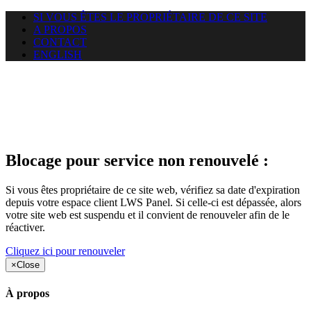
SI VOUS ÊTES LE PROPRIÉTAIRE DE CE SITE
A PROPOS
CONTACT
ENGLISH
Le site web car-use.org auquel
vous essayez d’accéder est
suspendu
Blocage pour service non renouvelé :
Si vous êtes propriétaire de ce site web, vérifiez sa date d'expiration
depuis votre espace client LWS Panel. Si celle-ci est dépassée, alors
votre site web est suspendu et il convient de renouveler afin de le
réactiver.
Cliquez ici pour renouveler
×
Close
À propos