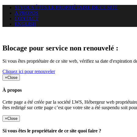
SI VOUS ÊTES LE PROPRIÉTAIRE DE CE SITE
A PROPOS
CONTACT
ENGLISH
Le site web car-use.org auquel 
Blocage pour service non renouvelé :
Si vous êtes propriétaire de ce site web, vérifiez sa date d'expiration 
Cliquez ici pour renouveler
×
Close
À propos
Cette page a été créée par la société LWS, Hébergeur web proprié
êtes redirigé sur cette page c’est que votre site a été suspendu soit po
×
Close
Si vous êtes le propriétaire de ce site quoi faire ?