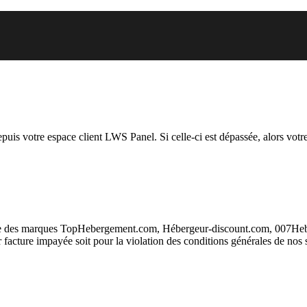
vous essayez d’accéder est suspen
depuis votre espace client LWS Panel. Si celle-ci est dépassée, alors votre
taire des marques TopHebergement.com, Hébergeur-discount.com, 007H
ur facture impayée soit pour la violation des conditions générales de nos 