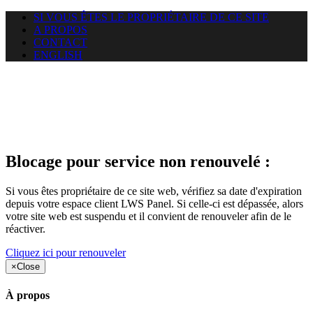
SI VOUS ÊTES LE PROPRIÉTAIRE DE CE SITE
A PROPOS
CONTACT
ENGLISH
Le site web car-use.org auquel
vous essayez d’accéder est
suspendu
Blocage pour service non renouvelé :
Si vous êtes propriétaire de ce site web, vérifiez sa date d'expiration
depuis votre espace client LWS Panel. Si celle-ci est dépassée, alors
votre site web est suspendu et il convient de renouveler afin de le
réactiver.
Cliquez ici pour renouveler
×
Close
À propos