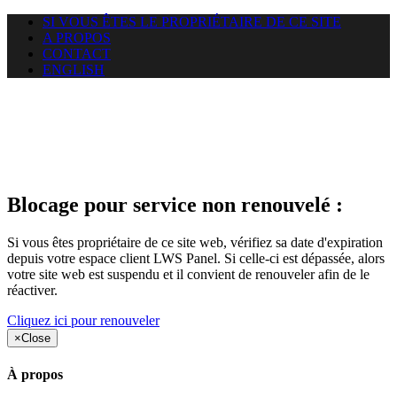
SI VOUS ÊTES LE PROPRIÉTAIRE DE CE SITE
A PROPOS
CONTACT
ENGLISH
Le site web car-use.org auquel
vous essayez d’accéder est
suspendu
Blocage pour service non renouvelé :
Si vous êtes propriétaire de ce site web, vérifiez sa date d'expiration
depuis votre espace client LWS Panel. Si celle-ci est dépassée, alors
votre site web est suspendu et il convient de renouveler afin de le
réactiver.
Cliquez ici pour renouveler
×
Close
À propos