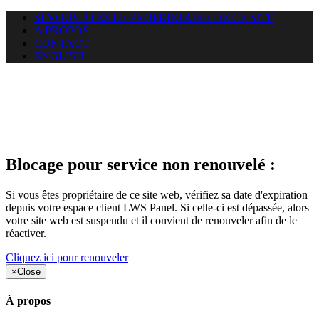
SI VOUS ÊTES LE PROPRIÉTAIRE DE CE SITE
A PROPOS
CONTACT
ENGLISH
Le site web car-use.org auquel
vous essayez d’accéder est
suspendu
Blocage pour service non renouvelé :
Si vous êtes propriétaire de ce site web, vérifiez sa date d'expiration
depuis votre espace client LWS Panel. Si celle-ci est dépassée, alors
votre site web est suspendu et il convient de renouveler afin de le
réactiver.
Cliquez ici pour renouveler
×
Close
À propos