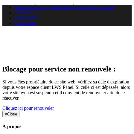
SI VOUS ÊTES LE PROPRIÉTAIRE DE CE SITE
A PROPOS
CONTACT
ENGLISH
Le site web car-use.org auquel
vous essayez d’accéder est
suspendu
Blocage pour service non renouvelé :
Si vous êtes propriétaire de ce site web, vérifiez sa date d'expiration
depuis votre espace client LWS Panel. Si celle-ci est dépassée, alors
votre site web est suspendu et il convient de renouveler afin de le
réactiver.
Cliquez ici pour renouveler
×
Close
À propos