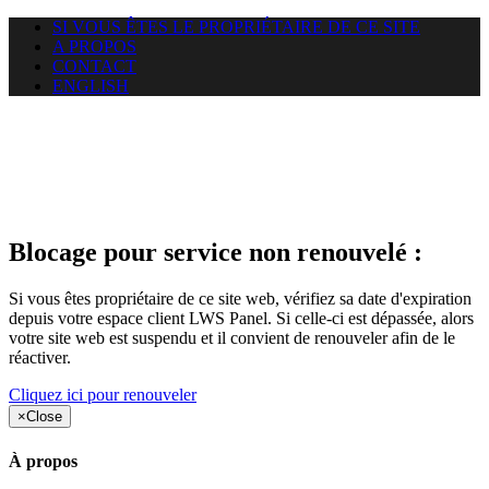
SI VOUS ÊTES LE PROPRIÉTAIRE DE CE SITE
A PROPOS
CONTACT
ENGLISH
Le site web car-use.org auquel
vous essayez d’accéder est
suspendu
Blocage pour service non renouvelé :
Si vous êtes propriétaire de ce site web, vérifiez sa date d'expiration
depuis votre espace client LWS Panel. Si celle-ci est dépassée, alors
votre site web est suspendu et il convient de renouveler afin de le
réactiver.
Cliquez ici pour renouveler
×
Close
À propos