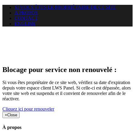
SI VOUS ÊTES LE PROPRIÉTAIRE DE CE SITE
A PROPOS
CONTACT
ENGLISH
Le site web car-use.org auquel
vous essayez d’accéder est
suspendu
Blocage pour service non renouvelé :
Si vous êtes propriétaire de ce site web, vérifiez sa date d'expiration
depuis votre espace client LWS Panel. Si celle-ci est dépassée, alors
votre site web est suspendu et il convient de renouveler afin de le
réactiver.
Cliquez ici pour renouveler
×
Close
À propos