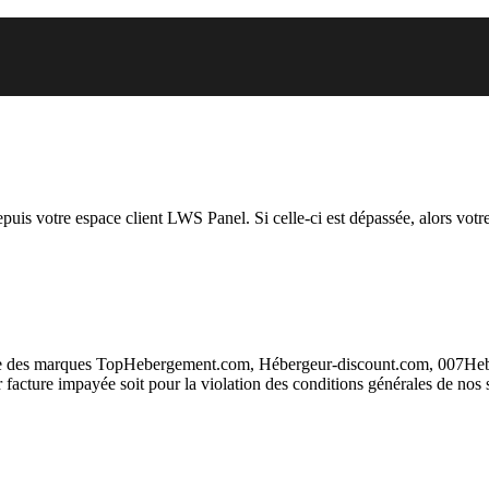
vous essayez d’accéder est suspen
depuis votre espace client LWS Panel. Si celle-ci est dépassée, alors votre
taire des marques TopHebergement.com, Hébergeur-discount.com, 007H
ur facture impayée soit pour la violation des conditions générales de nos 