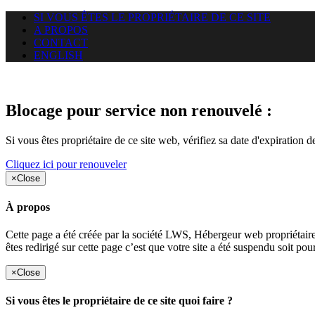
SI VOUS ÊTES LE PROPRIÉTAIRE DE CE SITE
A PROPOS
CONTACT
ENGLISH
Le site web car-use.org auquel 
Blocage pour service non renouvelé :
Si vous êtes propriétaire de ce site web, vérifiez sa date d'expiration 
Cliquez ici pour renouveler
×
Close
À propos
Cette page a été créée par la société LWS, Hébergeur web proprié
êtes redirigé sur cette page c’est que votre site a été suspendu soit po
×
Close
Si vous êtes le propriétaire de ce site quoi faire ?