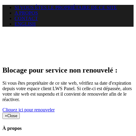
SI VOUS ÊTES LE PROPRIÉTAIRE DE CE SITE
A PROPOS
CONTACT
ENGLISH
Le site web car-use.org auquel
vous essayez d’accéder est
suspendu
Blocage pour service non renouvelé :
Si vous êtes propriétaire de ce site web, vérifiez sa date d'expiration
depuis votre espace client LWS Panel. Si celle-ci est dépassée, alors
votre site web est suspendu et il convient de renouveler afin de le
réactiver.
Cliquez ici pour renouveler
×
Close
À propos