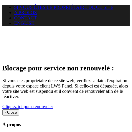
SI VOUS ÊTES LE PROPRIÉTAIRE DE CE SITE
A PROPOS
CONTACT
ENGLISH
Le site web car-use.org auquel
vous essayez d’accéder est
suspendu
Blocage pour service non renouvelé :
Si vous êtes propriétaire de ce site web, vérifiez sa date d'expiration
depuis votre espace client LWS Panel. Si celle-ci est dépassée, alors
votre site web est suspendu et il convient de renouveler afin de le
réactiver.
Cliquez ici pour renouveler
×
Close
À propos