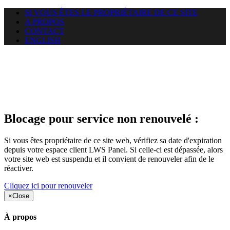
SI VOUS ÊTES LE PROPRIÉTAIRE DE CE SITE
A PROPOS
CONTACT
ENGLISH
Le site web car-use.org auquel
vous essayez d’accéder est
suspendu
Blocage pour service non renouvelé :
Si vous êtes propriétaire de ce site web, vérifiez sa date d'expiration
depuis votre espace client LWS Panel. Si celle-ci est dépassée, alors
votre site web est suspendu et il convient de renouveler afin de le
réactiver.
Cliquez ici pour renouveler
×
Close
À propos