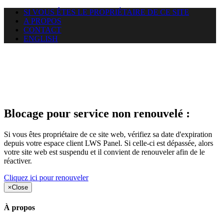
SI VOUS ÊTES LE PROPRIÉTAIRE DE CE SITE
A PROPOS
CONTACT
ENGLISH
Le site web car-use.org auquel
vous essayez d’accéder est
suspendu
Blocage pour service non renouvelé :
Si vous êtes propriétaire de ce site web, vérifiez sa date d'expiration
depuis votre espace client LWS Panel. Si celle-ci est dépassée, alors
votre site web est suspendu et il convient de renouveler afin de le
réactiver.
Cliquez ici pour renouveler
×
Close
À propos