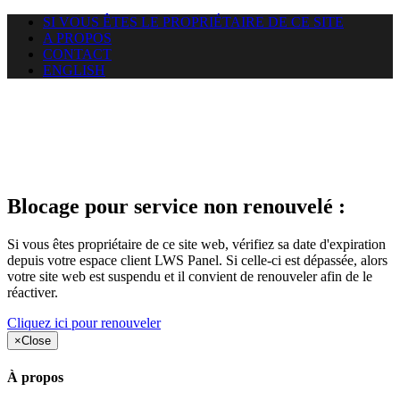
SI VOUS ÊTES LE PROPRIÉTAIRE DE CE SITE
A PROPOS
CONTACT
ENGLISH
Le site web car-use.org auquel
vous essayez d’accéder est
suspendu
Blocage pour service non renouvelé :
Si vous êtes propriétaire de ce site web, vérifiez sa date d'expiration
depuis votre espace client LWS Panel. Si celle-ci est dépassée, alors
votre site web est suspendu et il convient de renouveler afin de le
réactiver.
Cliquez ici pour renouveler
×
Close
À propos