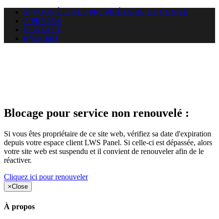
SI VOUS ÊTES LE PROPRIÉTAIRE DE CE SITE
A PROPOS
CONTACT
ENGLISH
Le site web car-use.org auquel
vous essayez d’accéder est
suspendu
Blocage pour service non renouvelé :
Si vous êtes propriétaire de ce site web, vérifiez sa date d'expiration
depuis votre espace client LWS Panel. Si celle-ci est dépassée, alors
votre site web est suspendu et il convient de renouveler afin de le
réactiver.
Cliquez ici pour renouveler
×
Close
À propos